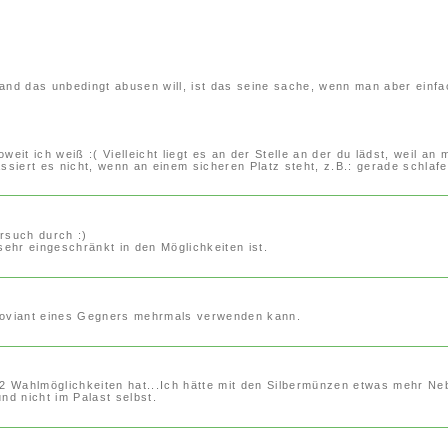
mand das unbedingt abusen will, ist das seine sache, wenn man aber einfac
eit ich weiß :( Vielleicht liegt es an der Stelle an der du lädst, weil a
siert es nicht, wenn an einem sicheren Platz steht, z.B.: gerade schlafen 
rsuch durch :)
ehr eingeschränkt in den Möglichkeiten ist.
 Proviant eines Gegners mehrmals verwenden kann.
 Wahlmöglichkeiten hat...Ich hätte mit den Silbermünzen etwas mehr Neb
d nicht im Palast selbst.