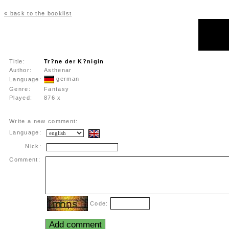
« back to the booklist
Title:
Tr?ne der K?nigin
Author:
Asthenar
german
Language:
Genre:
Fantasy
Played:
876 x
Write a new comment:
Language:
Nick:
Comment:
Code: