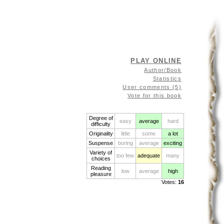
PLAY ONLINE
Author/Book
Statistics
User comments (5)
Vote for this book
Degree of
easy
average
hard
difficulty
Originality
little
some
a lot
Suspense
boring
average
exciting
Variety of
too few
adequate
many
choices
Reading
low
average
high
pleasure
Votes:
16