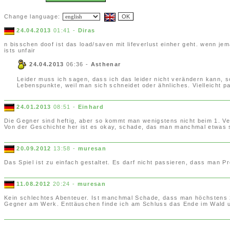
Change language:
24.04.2013
01:41 -
Diras
n bisschen doof ist das load/saven mit lifeverlust einher geht. wenn je
ists unfair
24.04.2013
06:36 -
Asthenar
Leider muss ich sagen, dass ich das leider nicht verändern kann, sow
Lebenspunkte, weil man sich schneidet oder ähnliches. Vielleicht pas
24.01.2013
08:51 -
Einhard
Die Gegner sind heftig, aber so kommt man wenigstens nicht beim 1. Ve
Von der Geschichte her ist es okay, schade, das man manchmal etwas s
20.09.2012
13:58 -
muresan
Das Spiel ist zu einfach gestaltet. Es darf nicht passieren, dass man
11.08.2012
20:24 -
muresan
Kein schlechtes Abenteuer. Ist manchmal Schade, dass man höchstens 2
Gegner am Werk. Enttäuschen finde ich am Schluss das Ende im Wald un