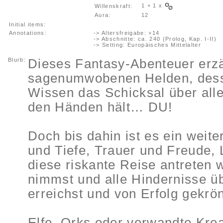
1 + 1 x
Willenskraft:
Aura:
12
Initial items:
Annotations:
-> Altersfreigabe: +14
-> Abschnitte: ca. 240 (Prolog, Kap. I-II)
-> Setting: Europäisches Mittelalter
Blurb:
Dieses Fantasy-Abenteuer erzä
sagenumwobenen Helden, dess
Wissen das Schicksal über all
den Händen hält… DU!
Doch bis dahin ist es ein weite
und Tiefe, Trauer und Freude, 
diese riskante Reise antreten w
nimmst und alle Hindernisse ü
erreichst und von Erfolg gekrö
Elfe, Orks oder verwandte Kre