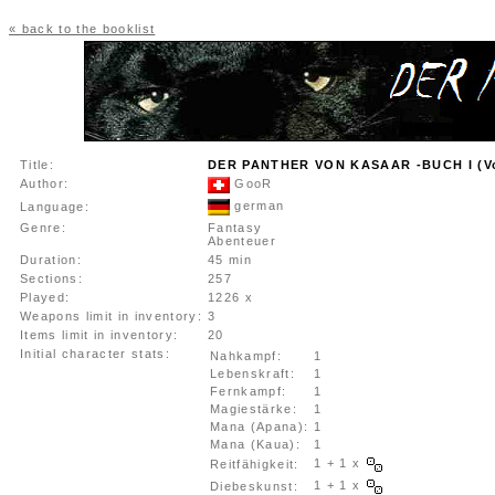
« back to the booklist
Title:
DER PANTHER VON KASAAR -BUCH I (Vo
Author:
GooR
german
Language:
Genre:
Fantasy
Abenteuer
Duration:
45 min
Sections:
257
Played:
1226 x
Weapons limit in inventory:
3
Items limit in inventory:
20
Initial character stats:
Nahkampf:
1
Lebenskraft:
1
Fernkampf:
1
Magiestärke:
1
Mana (Apana):
1
Mana (Kaua):
1
1 + 1 x
Reitfähigkeit:
1 + 1 x
Diebeskunst: