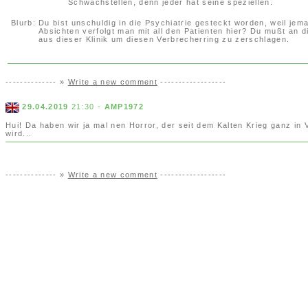
Schwachstellen, denn jeder hat seine speziellen.
Blurb:
Du bist unschuldig in die Psychiatrie gesteckt worden, weil jema
Absichten verfolgt man mit all den Patienten hier? Du mußt a
aus dieser Klinik um diesen Verbrecherring zu zerschlagen.
-------------- »
Write a new comment
------------------
29.04.2019
21:30 -
AMP1972
Hui! Da haben wir ja mal nen Horror, der seit dem Kalten Krieg ganz i
wird...
-------------- »
Write a new comment
------------------