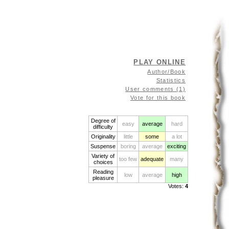
PLAY ONLINE
Author/Book
Statistics
User comments (1)
Vote for this book
Degree of
easy
average
hard
difficulty
Originality
little
some
a lot
Suspense
boring
average
exciting
Variety of
too few
adequate
many
choices
Reading
low
average
high
pleasure
Votes:
4