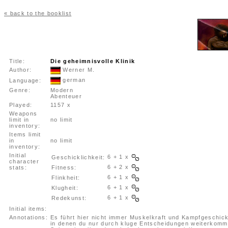
« back to the booklist
Title:
Die geheimnisvolle Klinik
Author:
Werner M.
german
Language:
Genre:
Modern
Abenteuer
Played:
1157 x
Weapons
limit in
no limit
inventory:
Items limit
in
no limit
inventory:
Initial
6 + 1 x
Geschicklichkeit:
character
6 + 2 x
stats:
Fitness:
6 + 1 x
Flinkheit:
6 + 1 x
Klugheit:
6 + 1 x
Redekunst:
Initial items:
Annotations:
Es führt hier nicht immer Muskelkraft und Kampfgeschick
in denen du nur durch kluge Entscheidungen weiterkomm