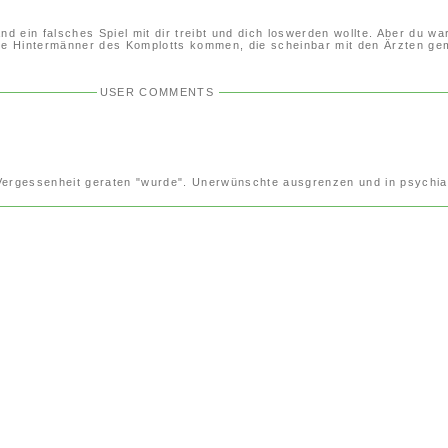
nd ein falsches Spiel mit dir treibt und dich loswerden wollte. Aber du w
n die Hintermänner des Komplotts kommen, die scheinbar mit den Ärzten
USER COMMENTS
n Vergessenheit geraten "wurde". Unerwünschte ausgrenzen und in psychiat