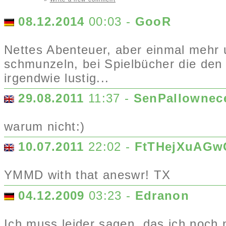
08.12.2014
00:03 -
GooR
Nettes Abenteuer, aber einmal mehr 
schmunzeln, bei Spielbücher die den 
irgendwie lustig...
29.08.2011
11:37 -
SenPallownec
warum nicht:)
10.07.2011
22:02 -
FtTHejXuAGw
YMMD with that aneswr! TX
04.12.2009
03:23 -
Edranon
Ich muss leider sagen, das ich noch n