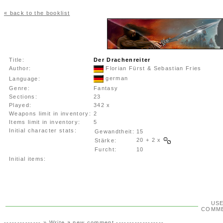
« back to the booklist
Title:
Der Drachenreiter
Author:
Florian Fürst & Sebastian Fries
german
Language:
Genre:
Fantasy
Sections:
23
Played:
342 x
Weapons limit in inventory:
2
Items limit in inventory:
5
Initial character stats:
Gewandtheit:
15
20 + 2 x
Stärke:
Furcht:
10
Initial items:
US
COMM
-------------- »
Write a new comment
------------------