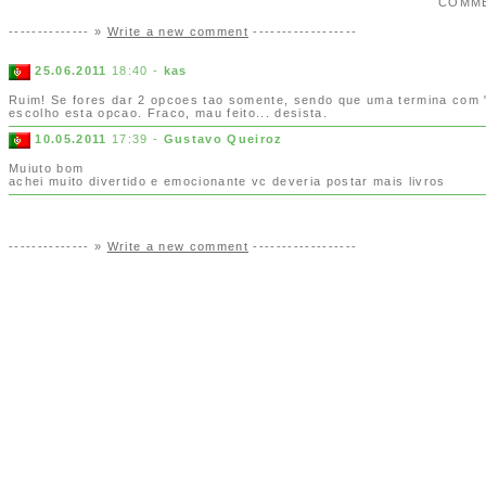
COMM
-------------- »
Write a new comment
------------------
25.06.2011
18:40 -
kas
Ruim! Se fores dar 2 opcoes tao somente, sendo que uma termina com 
escolho esta opcao. Fraco, mau feito... desista.
10.05.2011
17:39 -
Gustavo Queiroz
Muiuto bom
achei muito divertido e emocionante vc deveria postar mais livros
-------------- »
Write a new comment
------------------