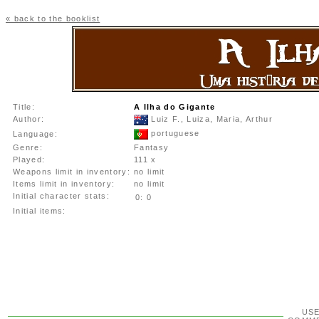
« back to the booklist
Title:
A Ilha do Gigante
Author:
Luiz F., Luiza, Maria, Arthur
portuguese
Language:
Genre:
Fantasy
Played:
111 x
Weapons limit in inventory:
no limit
Items limit in inventory:
no limit
Initial character stats:
0:
0
Initial items:
US